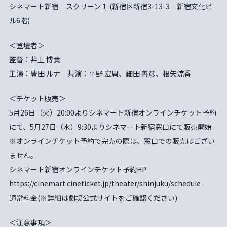
シネマート新宿 スクリーン１ (新宿区新宿3-13-3 新宿文化ビ
ル6階)
＜登壇者＞
監督：井上 博貴
主演：豊田 ルナ 共演：平野 宏周、細田 善彦、根矢涼香
＜チケット販売＞
5月26日（火）20:00よりシネマート新宿オンラインチケット予約
にて、5月27日（水）9:30よりシネマート新宿窓口にて販売開始
※オンラインチケット予約で完売の際は、窓口での販売はござい
ません。
シネマート新宿オンラインチケット予約HP
https://cinemart.cineticket.jp/theater/shinjuku/schedule
通常料⾦(※詳細は劇場公式サイトをご確認ください)
＜注意事項＞